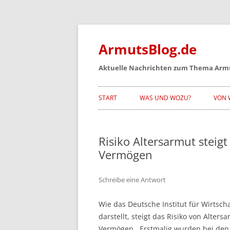
Zum
Inhalt
springen
ArmutsBlog.de
Aktuelle Nachrichten zum Thema Arm
START
WAS UND WOZU?
VON 
Risiko Altersarmut steig
Vermögen
Schreibe eine Antwort
Wie das Deutsche Institut für Wirtsc
darstellt, steigt das Risiko von Alter
Vermögen. Erstmalig wurden bei de