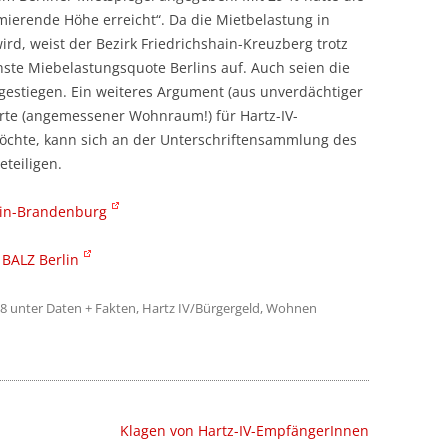
mierende Höhe erreicht“. Da die Mietbelastung in
d, weist der Bezirk Friedrichshain-Kreuzberg trotz
ste Miebelastungsquote Berlins auf. Auch seien die
 gestiegen. Ein weiteres Argument (aus unverdächtiger
erte (angemessener Wohnraum!) für Hartz-IV-
chte, kann sich an der Unterschriftensammlung des
teiligen.
rlin-Brandenburg
 BALZ Berlin
08
unter
Daten + Fakten
,
Hartz IV/Bürgergeld
,
Wohnen
Klagen von Hartz-IV-EmpfängerInnen