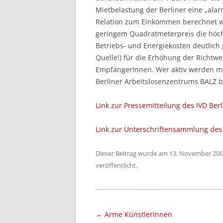
Mietbelastung der Berliner eine „alar
Relation zum Einkommen berechnet wir
geringem Quadratmeterpreis die höch
Betriebs- und Energiekosten deutlich
Quelle!) für die Erhöhung der Richtw
EmpfängerInnen. Wer aktiv werden mö
Berliner Arbeitslosenzentrums BALZ be
Link zur Pressemitteilung des IVD Be
Link zur Unterschriftensammlung des
Dieser Beitrag wurde am
13. November 20
veröffentlicht.
Beitragsnavigation
←
Arme KünstlerInnen