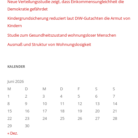
Neue Verteilungsstudie zeigt, dass Einkommensungleichheit die
Demokratie gefährdet
Kindergrundsicherung reduziert laut DIW-Gutachten die Armut von
Kindern
Studie zum Gesundheitszustand wohnungsloser Menschen
Ausmaß und Struktur von Wohnungslosigkeit
KALENDER
Juni 2026
M
D
M
D
F
S
S
1
2
3
4
5
6
7
8
9
10
11
12
13
14
15
16
17
18
19
20
21
22
23
24
25
26
27
28
29
30
« Dez.